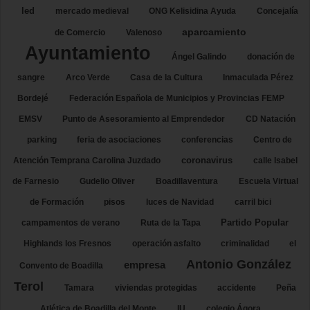
led
mercado medieval
ONG Kelisidina Ayuda
Concejalía
aparcamiento
de Comercio
Valenoso
Ayuntamiento
Ángel Galindo
donación de
sangre
Arco Verde
Casa de la Cultura
Inmaculada Pérez
Bordejé
Federación Española de Municipios y Provincias FEMP
EMSV
Punto de Asesoramiento al Emprendedor
CD Natación
parking
feria de asociaciones
conferencias
Centro de
coronavirus
Atención Temprana Carolina Juzdado
calle Isabel
de Farnesio
Gudelio Oliver
Boadillaventura
Escuela Virtual
de Formación
pisos
luces de Navidad
carril bici
Partido Popular
campamentos de verano
Ruta de la Tapa
Highlands los Fresnos
operación asfalto
criminalidad
el
Antonio González
empresa
Convento de Boadilla
Terol
Tamara
viviendas protegidas
accidente
Peña
Atlética de Boadilla del Monte
IU
colegio Ágora