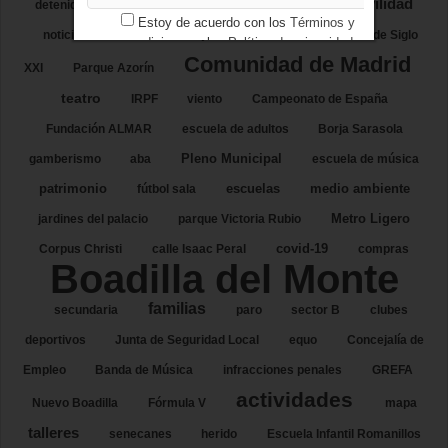
movilidad
detenidos
ciclismo
Pozuelo
turismo
Estoy de acuerdo con los
Términos y
noticias 2013 en
Consejería de Sanidad
Avenida de Siglo
condiciones
y los
Política de privacidad
Comunidad de Madrid
XXI
Parque Azorín
teatro
IRPF
viento
Campeonato de España
Fundación ALMAR
escuela de adultos
Borja Sarasola
Pleno Municipal
gamberismo
aba
escuela de música
patrimonio
escuelas
medio ambiente
fútbol sala
Metro Ligero
jardines del palacio
parque Victoria Rubio
covid-19
Corpus Christi
calle Isaac Peral
compras
Boadilla del Monte
familias
secundaria
paro
sector B
clubes
deportivos
Junta de Seguridad Local
equo
Concejalía de
Empleo
Banda de Música
infracciones penales
GREFA
actividades
Nuevo Boadilla
Fórmula V
mapa
talleres
senecanes
herido
Escuela Infantil Romanillos