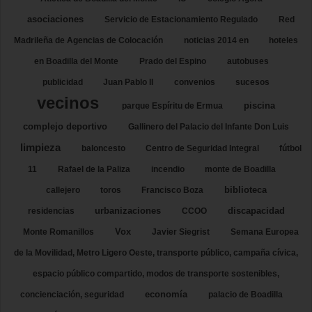
asociaciones
Servicio de Estacionamiento Regulado
Red
Madrileña de Agencias de Colocación
noticias 2014 en
hoteles
en Boadilla del Monte
Prado del Espino
autobuses
publicidad
Juan Pablo II
convenios
sucesos
vecinos
piscina
parque Espíritu de Ermua
complejo deportivo
Gallinero del Palacio del Infante Don Luis
limpieza
baloncesto
Centro de Seguridad Integral
fútbol
11
Rafael de la Paliza
incendio
monte de Boadilla
biblioteca
callejero
toros
Francisco Boza
urbanizaciones
discapacidad
residencias
CCOO
Vox
Monte Romanillos
Javier Siegrist
Semana Europea
de la Movilidad, Metro Ligero Oeste, transporte público, campaña cívica,
espacio público compartido, modos de transporte sostenibles,
economía
concienciación, seguridad
palacio de Boadilla