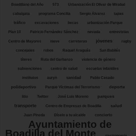
Boadillano del Año
573
Urbanización El Olivar de Mirabal
cabalgata
programa Concilia
Sergio Álvarez
tapas
tráfico
excavaciones
becas
urbanización Parque
Plan 10
Patricio Fernández Sánchez
nevada
entrevistas
jóvenes
Centro de Mayores
nieve
carreteras
rugby
concejales
robos
Raquel Araguás
San Babilés
títeres
Ruta del Garbanzo
violencia de género
subvenciones
centro de salud
escuelas infantiles
sanidad
institutos
auryn
Pablo Casado
deporte
polideportivo
Parque Víctimas del Terrorismo
parques
litio
Twitter
José Luis Moreno
transporte
salud
Centro de Empresas de Boadilla
concierto
Juan Pineda
Díselo a tu alcalde
Ayuntamiento de
Boadilla del Monte
gastronomia