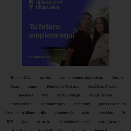
calles
Basket Club
campamentos deportivos
Antonio
Mata
emmd
Fiestas del Rosario
José Luis Ábalos
badenes
wifi
Trinity College
Manos Unidas
emergencias
cortometrajes
Instagram
parroquia Santo
arte
M-
Cristo de la Misericordia
cementerio
ecovidrio
verano
513
jazz
Servicios Sociales
Lara Álvarez
Aula Socieducativa de Boadilla
reciclaje
festival
calle