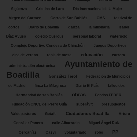
Sigüenza
Cristina de Lara
Día Internacional de la Mujer
Virgen del Carmen
Cerro de San Babilés
OMS
festival de
danza
cortos
Diario de Boadilla
la millonaria
Isabel
Díaz Ayuso
colegio Quercus
personal laboral
waterpolo
Complejo Deportivo Condesa de Chinchón
Juegos Deportivos
educación
cine de verano
tenis de mesa
carrera
Ayuntamiento de
administración electrónica
Boadilla
González Terol
Federación de Municipios
de Madrid
finca La Milagrosa
Diario El País
fallecidos
obras
Hermandad de san Babilés
Fondos FEDER
Fundación ONCE del Perro Guía
superávit
presupuestos
Ciudadanos Boadilla
Valdepastores
Getafe
Arturo
González Panero
calle Albarracín
Miguel Ángel Ruiz
PP
Cercanías
Casvi
voluntariado
robo