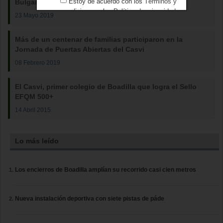
Estoy de acuerdo con los
Términos y
Bulgaria
condiciones
y los
Política de privacidad
23 Mayo 2019
Más de un centenar de familias participaron en la
Jornada de Puertas Abiertas del Casvi
08 Febrero 2019
El Casvi, primer colegio de Boadilla que logra el Sello
EFQM 500+
14 Abril 2015
Lo más leído
Los encierros de Boadilla amplían su recorrido casi cien metros
Nueva instalación deportiva con siete pistas de páde