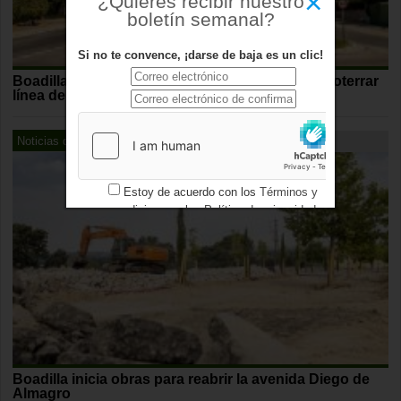
×
¿Quieres recibir nuestro
boletín semanal?
Si no te convence, ¡darse de baja es un clic!
Boadilla y Red Eléctrica firman convenio para soterrar
línea de alta tensión
Noticias de Boadilla
Estoy de acuerdo con los
Términos y
condiciones
y los
Política de privacidad
Boadilla inicia obras para reabrir la avenida Diego de
Almagro