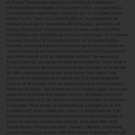
en Madrid.Para aquellos que buscan disfrutar de experiencias
culturales únicas en Madrid en los próximos días, la ciudad ofrece
una variedad de exposiciones inmersivas que no te puedes perder.
Machu Picchu: Viaje a la Ciudad Perdida es una experiencia de
realidad virtual que te transportará 450 años atrás, al corazón del
antiguo Imperio Inca. Esta exposición se lleva a cabo en el Fever
Hub Madrid y está disponible de miércoles a domingos. Si te interesa
el cuerpo humano y la tecnología futurista, no te pierdas Human
Universe, la primera exposición inmersiva que te lleva al interior del
cuerpo humano en una espectacular base futurista. Esta exposición
está abierta desde el 11 de septiembre hasta el 7 de enero en el
Espacio Delicias. La exposición Mitologías modernas: Ouka Leele &
Co revisita el papel de la mitología en el arte madrileño de la década
de 1980, centrándose en la obra de la artista Ouka Leele. Esta
exposición se encuentra en la Sala Alcalá 31 y estará disponible
hasta el 18 de octubre. Para los apasionados de la historia antigua,
Horizonte de Keops: Una expedición por el Antiguo Egipto ofrece una
experiencia inmersiva que combina historia, tecnología y emoción.
Disponible hasta el 31 de julio en el Fever Hub Madrid, de miércoles
a domingos. No te pierdas la oportunidad de sumergirte en el arte
español con El Greco, Velázquez, Goya: La Triada Inmortal. Esta
exposición ofrece una inmersión profunda en el alma de España a
través de sus tres pintores más icónicos. Está disponible en el
Nomad Museo Inmersivo los lunes, jueves y sábados. Finalmente,
para los fanáticos de la serie, The Black Mirror Experience™ es una