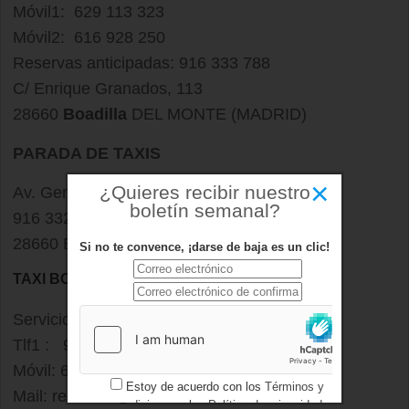
Móvil1: 629 113 323
Móvil2: 616 928 250
Reservas anticipadas: 916 333 788
C/ Enrique Granados, 113
28660
Boadilla
DEL MONTE (MADRID)
PARADA DE TAXIS
×
¿Quieres recibir nuestro
Av. Generalísimo, 12
boletín semanal?
916 332 054
28660 BOADILLA DEL MONTE (MADRID)
Si no te convence, ¡darse de baja es un clic!
TAXI BOADILLA DEL MONTE
Servicio de taxi 24 horas.
Tlf1 : 916 325 055
Móvil: 610 722 338
Estoy de acuerdo con los
Términos y
Mail:
reservas@taxiboadilla.es
condiciones
y los
Política de privacidad