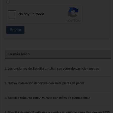
No soy un robot
Enviar
Lo más leído
Los encierros de Boadilla amplían su recorrido casi cien metros
Nueva instalación deportiva con siete pistas de pádel
Boadilla refuerza zonas verdes con miles de plantaciones
Boadilla destinó 11 millones a ayudas y bonificaciones fiscales en 2025