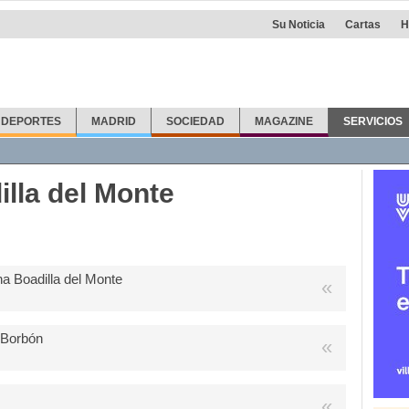
Su Noticia
Cartas
H
DEPORTES
MADRID
SOCIEDAD
MAGAZINE
SERVICIOS
fonos
Callejero
Taxis
Info Útil
Farmacias
Otras noticias
illa del Monte
a Boadilla del Monte
 Borbón