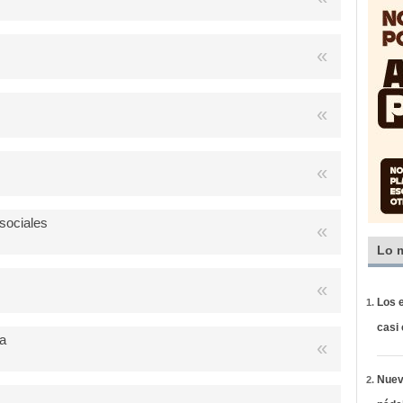
 sociales
Lo 
Los e
casi
a
Nueva