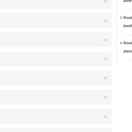
páde
Boadi
bonif
Boadi
plan