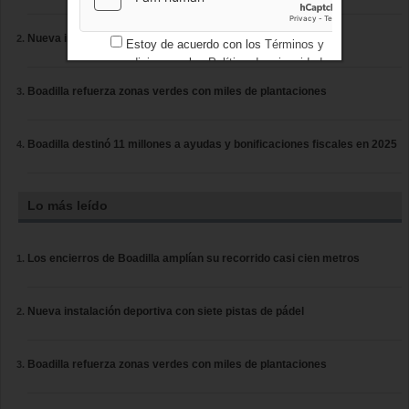
Nueva instalación deportiva con siete pistas de pádel
Estoy de acuerdo con los
Términos y
condiciones
y los
Política de privacidad
Boadilla refuerza zonas verdes con miles de plantaciones
Boadilla destinó 11 millones a ayudas y bonificaciones fiscales en 2025
Lo más leído
Los encierros de Boadilla amplían su recorrido casi cien metros
Nueva instalación deportiva con siete pistas de pádel
Boadilla refuerza zonas verdes con miles de plantaciones