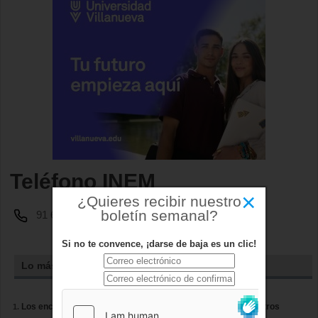
Teléfono INEM
×
¿Quieres recibir nuestro
boletín semanal?
91 634 05 28
Si no te convence, ¡darse de baja es un clic!
Lo más leído
Los encierros de Boadilla amplían su recorrido casi cien metros