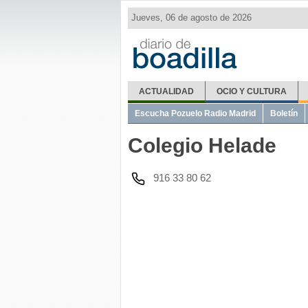
Jueves, 06 de agosto de 2026
ACTUALIDAD
OCIO Y CULTURA
El Tiempo
Metro Ligero
Misas
Telé
Escucha Pozuelo Radio Madrid
Boletín
Colegio Helade
916 33 80 62