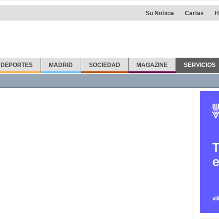
Su Noticia
Cartas
H
DEPORTES
MADRID
SOCIEDAD
MAGAZINE
SERVICIOS
fonos
Callejero
Taxis
Info Útil
Farmacias
Otras noticias