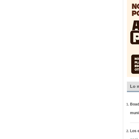
Lo 
Boadi
muni
Los e