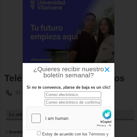
×
¿Quieres recibir nuestro
boletín semanal?
Teléfono Servicios técnicos
Si no te convence, ¡darse de baja es un clic!
91 634 93 00 ext. 358/359
Lo más leído
Boadilla renueva la pintura vial de treinta vías municipales
Estoy de acuerdo con los
Términos y