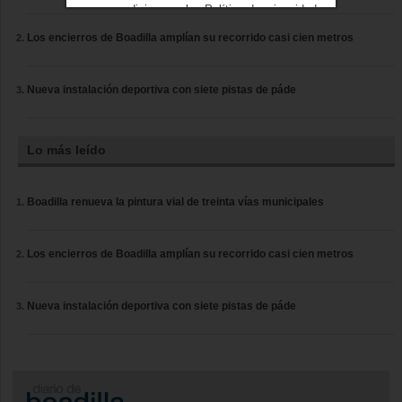
condiciones
y los
Política de privacidad
Los encierros de Boadilla amplían su recorrido casi cien metros
Nueva instalación deportiva con siete pistas de páde
Lo más leído
Boadilla renueva la pintura vial de treinta vías municipales
Los encierros de Boadilla amplían su recorrido casi cien metros
Nueva instalación deportiva con siete pistas de páde