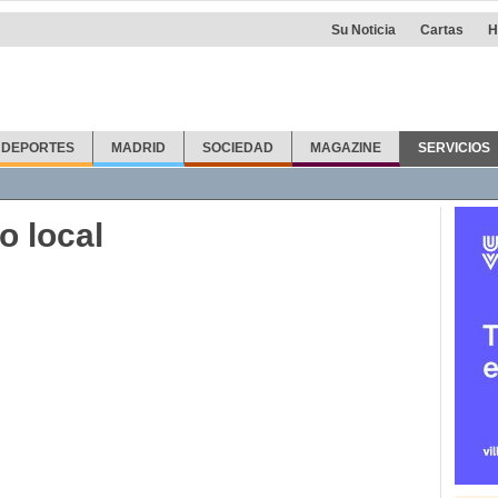
Su Noticia
Cartas
H
DEPORTES
MADRID
SOCIEDAD
MAGAZINE
SERVICIOS
fonos
Callejero
Taxis
Info Útil
Farmacias
Otras noticias
o local