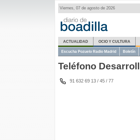
Viernes, 07 de agosto de 2026
ACTUALIDAD
OCIO Y CULTURA
El Tiempo
Metro Ligero
Misas
Telé
Escucha Pozuelo Radio Madrid
Boletín
Teléfono Desarroll
91 632 69 13 / 45 / 77