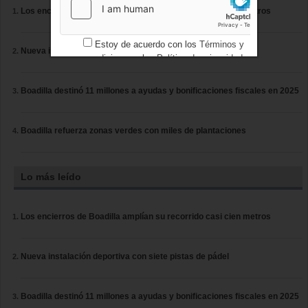
Los encierros de Boadilla amplían su recorrido casi cien metros
Estoy de acuerdo con los
Términos y
Nueva instalación deportiva con siete pistas de pádel
condiciones
y los
Política de privacidad
Boadilla destinó 11 millones a ayudas y bonificaciones fiscales en 2025
Boadilla refuerza zonas verdes con miles de plantaciones
Lo más leído
Los encierros de Boadilla amplían su recorrido casi cien metros
Nueva instalación deportiva con siete pistas de pádel
Boadilla destinó 11 millones a ayudas y bonificaciones fiscales en 2025