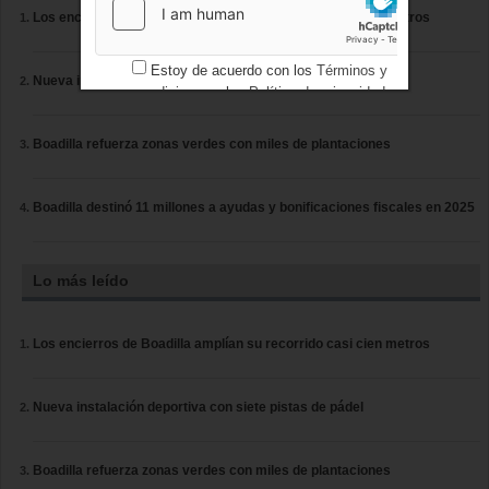
Los encierros de Boadilla amplían su recorrido casi cien metros
Estoy de acuerdo con los
Términos y
Nueva instalación deportiva con siete pistas de pádel
condiciones
y los
Política de privacidad
Boadilla refuerza zonas verdes con miles de plantaciones
Boadilla destinó 11 millones a ayudas y bonificaciones fiscales en 2025
Lo más leído
Los encierros de Boadilla amplían su recorrido casi cien metros
Nueva instalación deportiva con siete pistas de pádel
Boadilla refuerza zonas verdes con miles de plantaciones