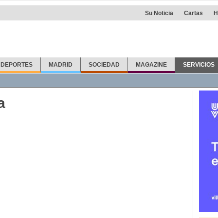
Su Noticia
Cartas
H
DEPORTES
MADRID
SOCIEDAD
MAGAZINE
SERVICIOS
fonos
Callejero
Taxis
Info Útil
Farmacias
Otras noticias
a