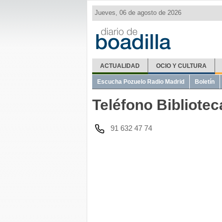
Jueves, 06 de agosto de 2026
ACTUALIDAD
OCIO Y CULTURA
El Tiempo
Metro Ligero
Misas
Telé
Escucha Pozuelo Radio Madrid
Boletín
Teléfono Bibliotec
91 632 47 74