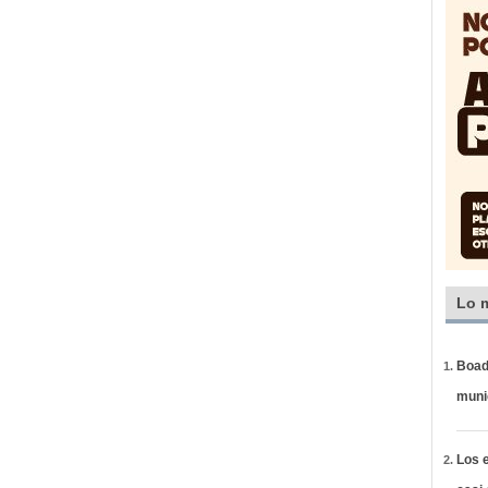
Lo 
Boadi
muni
Los e