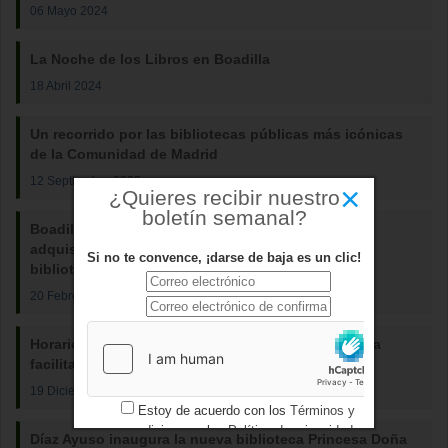
06 Mayo 2024
La Noche de los Libros en Boadilla
18 Abril 2024
Un recorrido por las bibliotecas públicas más icónicas
de la Comunidad de Madrid
12 Septiembre 2023
×
¿Quieres recibir nuestro
boletín semanal?
Boadilla destinará más de 70.000 euros para la
adquisición de fondos bibliográficos para las
Si no te convence, ¡darse de baja es un clic!
bibliotecas
20 Febrero 2023
Horario especial en las bibliotecas de Boadilla para
facilitar la preparación de los exámenes
19 Diciembre 2022
Estoy de acuerdo con los
Términos y
condiciones
y los
Política de privacidad
Díaz Ayuso inaugura la nueva biblioteca Princesa Doña