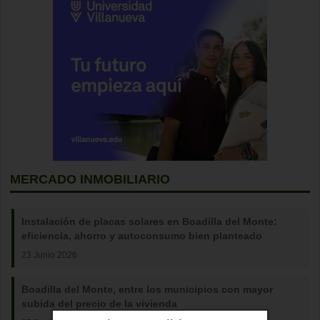
MERCADO INMOBILIARIO
Instalación de placas solares en Boadilla del Monte:
eficiencia, ahorro y autoconsumo bien planteado
23 Junio 2026
Boadilla del Monte, entre los municipios con mayor
subida del precio de la vivienda