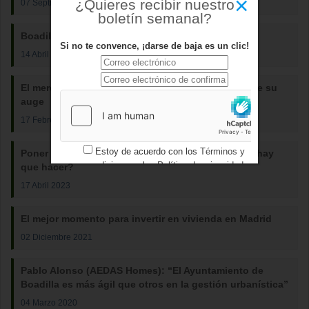
×
¿Quieres recibir nuestro
07 Septiembre 2025
boletín semanal?
Boadilla del Monte: El lujo al alcance de Madrid
Si no te convence, ¡darse de baja es un clic!
14 Abril 2025
El mercado inmobiliario de lujo en Madrid mantiene su
auge
17 Febrero 2025
Estoy de acuerdo con los
Términos y
Poner un piso de alquiler rápido en Madrid: ¿Qué hay
condiciones
y los
Política de privacidad
que hacer?
17 Abril 2023
El mejor momento para invertir en vivienda en Madrid
02 Diciembre 2021
Pablo Alonso (AEDAS Homes): “El Ayuntamiento de
Boadilla es más ágil que otros en la gestión urbanística”
04 Marzo 2020