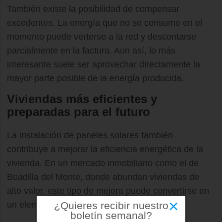
También existe la posibilidad de compensar
excedentes. La energía que no se consume en el
momento puede verterse a la red y descontarse
parcialmente en la factura. Aun así, lo más
interesante suele ser aprovechar directamente la
mayor parte posible de la energía producida.
Viviendas más eficientes y
preparadas para el futuro
La instalación de paneles solares también
contribuye a mejorar la eficiencia energética de la
vivienda. En un mercado inmobiliario como el de
Boadilla del Monte, donde abundan viviendas de
alto valor, este tipo de mejora puede convertirse en
×
¿Quieres recibir nuestro
un elemento diferenciador.
boletín semanal?