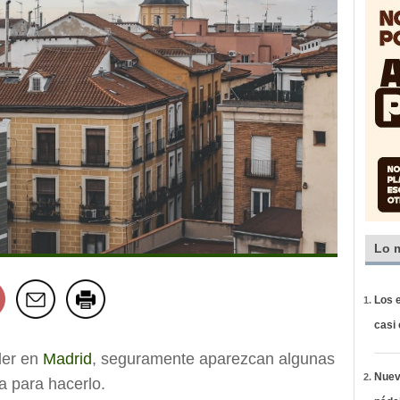
Lo 
Los e
casi
iler en
Madrid
, seguramente aparezcan algunas
Nueva
a para hacerlo.