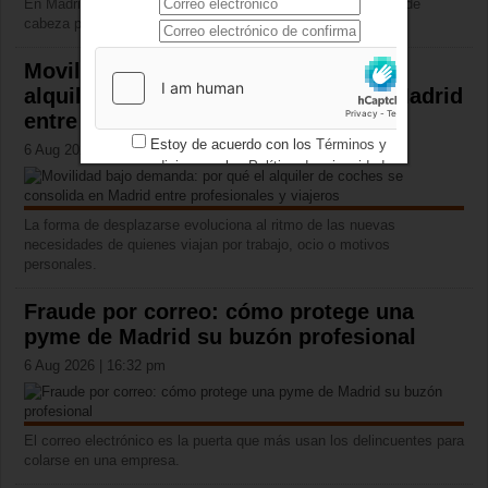
En Madrid, retirar materiales con amianto suele ser un dolor de
cabeza para el bolsillo.
Movilidad bajo demanda: por qué el
alquiler de coches se consolida en Madrid
entre profesionales y viajeros
Estoy de acuerdo con los
Términos y
6 Aug 2026 | 16:32 pm
condiciones
y los
Política de privacidad
La forma de desplazarse evoluciona al ritmo de las nuevas
necesidades de quienes viajan por trabajo, ocio o motivos
personales.
Fraude por correo: cómo protege una
pyme de Madrid su buzón profesional
6 Aug 2026 | 16:32 pm
El correo electrónico es la puerta que más usan los delincuentes para
colarse en una empresa.