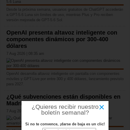
Desde la próxima semana, usuarios gratuitos de ChatGPT accederán
a GPT-5.6 Luna sin límites de uso, mientras Plus y Pro reciben
versión mejorada de GPT-5.6 Sol.
OpenAI presenta altavoz inteligente con
componentes dinámicos por 300-400
dólares
7 Aug 2026 | 08:35 am
OpenAI desarrolla altavoz inteligente sin pantalla con componentes
móviles y GPT-Live por entre 300 y 400 dólares, lanzamiento previsto
para 2027.
¿Qué subvenciones están disponibles en
Madrid para retirar amianto?
×
¿Quieres recibir nuestro
7 Aug 2026 | 06:04 am
boletín semanal?
Si no te convence, ¡darse de baja es un clic!