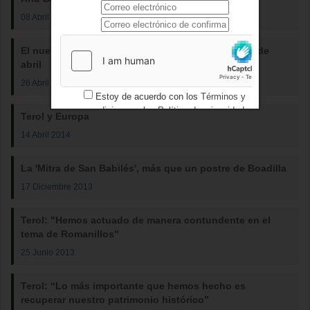
08 Abril 2015
El nuevo Centro de Salud abrirá sus puertas el 30 de
abril
26 Abril 2014
Estoy de acuerdo con los
Términos y
condiciones
y los
Política de privacidad
Terol y Europa
14 Abril 2014
La 'Mitra de San Babilés', más que un postre de Boadilla
17 Diciembre 2013
Terol: "Hemos actuado de manera contundente en el
tema de Romanillos"
25 Junio 2013
Terol: “Lo más importante que hemos hecho es
recuperar nuestro patrimonio histórico”