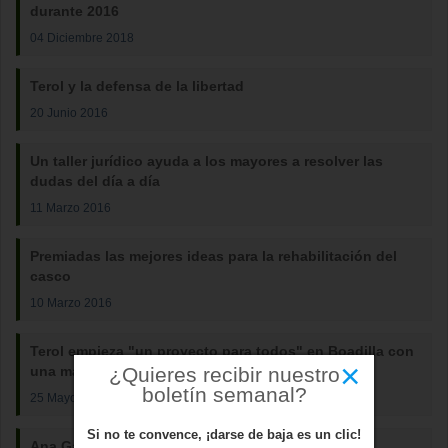
durante 2016
04 Diciembre 2018
Terol y la defensa de la libertad
20 Junio 2016
Un taller jurídico ayuda a los mayores a resolver las
dudas del día a día
11 Marzo 2016
Premiadas las mejores ideas para la rehabilitación del
casco
10 Marzo 2016
Terol empieza "un proyecto para todos" en Boadilla con
×
¿Quieres recibir nuestro
una mayoría más absoluta
boletín semanal?
25 Mayo 2015
Si no te convence, ¡darse de baja es un clic!
Ana Garrido, denunciada por lo civil y por lo penal