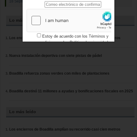
18 Septiembre 2012
Lo más leído
Estoy de acuerdo con los
Términos y
Los encierros de Boadilla amplían su recorrido casi cien metros
condiciones
y los
Política de privacidad
Nueva instalación deportiva con siete pistas de pádel
Boadilla refuerza zonas verdes con miles de plantaciones
Boadilla destinó 11 millones a ayudas y bonificaciones fiscales en 2025
Lo más leído
Los encierros de Boadilla amplían su recorrido casi cien metros