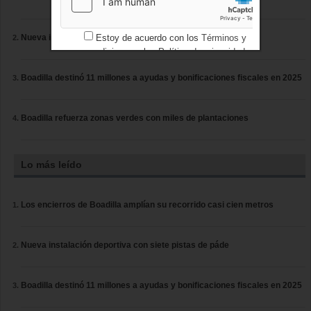
Estoy de acuerdo con los
Términos y
Nueva instalación deportiva con siete pistas de páde
condiciones
y los
Política de privacidad
Boadilla destinó 11 millones a ayudas y bonificaciones fiscales en 2025
Boadilla refuerza zonas verdes con miles de plantaciones
Lo más leído
Los encierros de Boadilla amplían su recorrido casi cien metros
Nueva instalación deportiva con siete pistas de páde
Boadilla destinó 11 millones a ayudas y bonificaciones fiscales en 2025