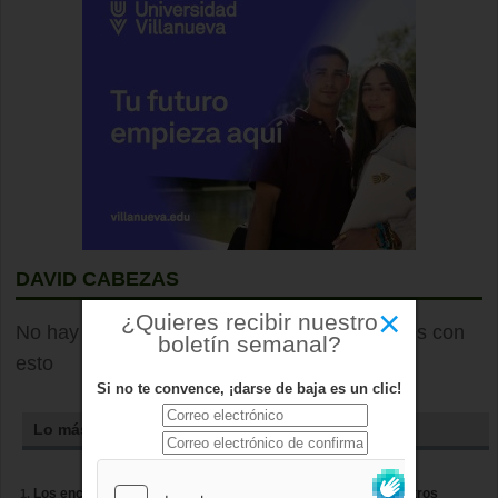
DAVID CABEZAS
×
¿Quieres recibir nuestro
No hay elementos que hayan sido etiquetados con
boletín semanal?
esto
Si no te convence, ¡darse de baja es un clic!
Lo más leído
Los encierros de Boadilla amplían su recorrido casi cien metros