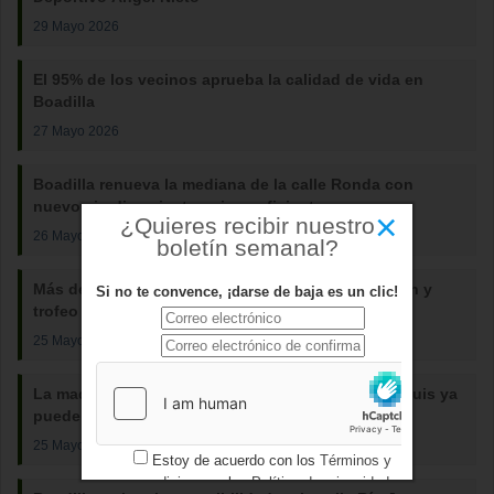
29 Mayo 2026
El 95% de los vecinos aprueba la calidad de vida en
Boadilla
27 Mayo 2026
Boadilla renueva la mediana de la calle Ronda con
nuevo ajardinamiento y riego eficiente
×
¿Quieres recibir nuestro
26 Mayo 2026
boletín semanal?
Más de 1.100 gimnastas participan en la exhibición y
Si no te convence, ¡darse de baja es un clic!
trofeo del Club Rítmica Boadilla
25 Mayo 2026
La maqueta histórica del Palacio del Infante don Luis ya
puede visitarse en Boadilla
25 Mayo 2026
Estoy de acuerdo con los
Términos y
condiciones
y los
Política de privacidad