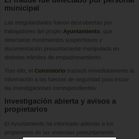
municipal
Las irregularidades fueron descubiertas por
trabajadores del propio
Ayuntamiento
, que
detectaron movimientos sospechosos y
documentación presuntamente manipulada en
distintos trámites de empadronamiento.
Tras ello, el
Consistorio
trasladó inmediatamente la
información a las fuerzas de seguridad para iniciar
las investigaciones correspondientes.
Investigación abierta y avisos a
propietarios
El Ayuntamiento ha informado además a los
propietarios de las viviendas presuntamente