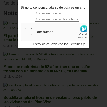
fue de 134.162 personas, un 5,47%.
Si no te convence, ¡darse de baja es un clic!
Noticias relacionadas
El paro baja en Boadilla en 24 personas en junio y
sitúa la tasa en el 3,1 por ciento
Estoy de acuerdo con los
Términos y
02 Julio 2026
condiciones
y los
Política de privacidad
Muere un motorista de 52 años tras una colisión
frontal con un turismo en la M-513, en Boadilla
13 Mayo 2026
Boadilla amplía el horario de visitas al piso piloto de
las viviendas del Plan Vive