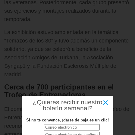
las veteranas. Posteriormente, cada grupo presentó
sus ejercicios y montajes realizados durante la
temporada.
La exhibición estuvo ambientada en la temática
“Temazos de los 80” y tuvo además un componente
solidario, ya que se celebró a beneficio de la
Asociación Amigos de Turkana, la Asociación
Syngap1 y la Fundación Esclerosis Múltiple de
Madrid.
Cerca de 700 participantes en el
Trofeo de Entrenadoras
×
¿Quieres recibir nuestro
boletín semanal?
El domingo 24 de mayo se disputó el XXII Trofeo de
Entrenadoras, una competición centrada en
Si no te convence, ¡darse de baja es un clic!
reconocer el
trabajo
técnico y artístico de las
entrenadoras del club.