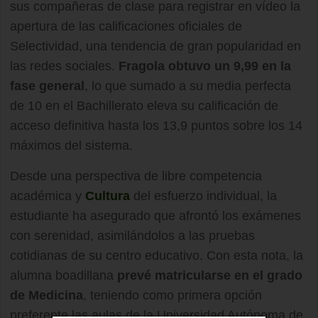
sus compañeras de clase para registrar en vídeo la
apertura de las calificaciones oficiales de
Selectividad, una tendencia de gran popularidad en
las redes sociales.
Fragola obtuvo un 9,99 en la
fase general
, lo que sumado a su media perfecta
de 10 en el Bachillerato eleva su calificación de
acceso definitiva hasta los 13,9 puntos sobre los 14
máximos del sistema.
Desde una perspectiva de libre competencia
académica y
Cultura
del esfuerzo individual, la
estudiante ha asegurado que afrontó los exámenes
con serenidad, asimilándolos a las pruebas
cotidianas de su centro educativo. Con esta nota, la
alumna boadillana
prevé matricularse en el grado
de Medicina
, teniendo como primera opción
preferente las aulas de la Universidad Autónoma de