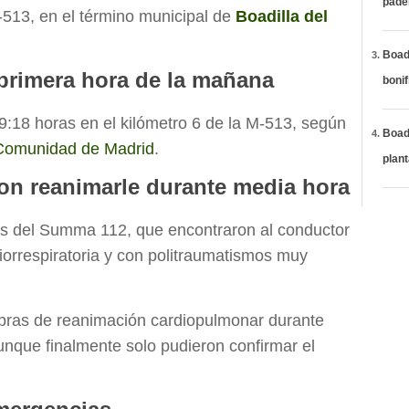
páde
-513, en el término municipal de
Boadilla del
Boadi
 primera hora de la mañana
bonif
 9:18 horas en el kilómetro 6 de la M-513, según
Boadi
Comunidad de Madrid
.
plan
ron reanimarle durante media hora
vos del Summa 112, que encontraron al conductor
iorrespiratoria y con politraumatismos muy
obras de reanimación cardiopulmonar durante
que finalmente solo pudieron confirmar el