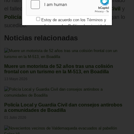
no han logrado revertir la parada y han confirmado
el fallecimiento de este trabajador.
Guardia Civil
y
Policía Local
de
Boadilla del Monte
investigan lo
Estoy de acuerdo con los
Términos y
sucedido.
condiciones
y los
Política de privacidad
Noticias relacionadas
Muere un motorista de 52 años tras una colisión
frontal con un turismo en la M-513, en Boadilla
13 Mayo 2026
Policía Local y Guardia Civil dan consejos antirobos
a comunidades de Boadilla
01 Julio 2026