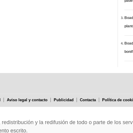
páde
Boadi
plan
Boadi
bonif
d
Aviso legal y contacto
Publicidad
Contacta
Política de cook
edistribución y la redifusión de todo o parte de los serv
nto escrito.