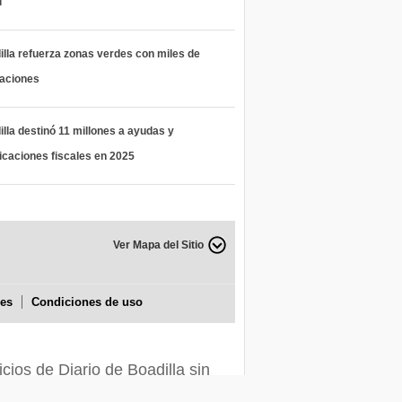
l
lla refuerza zonas verdes con miles de
taciones
lla destinó 11 millones a ayudas y
icaciones fiscales en 2025
Ver Mapa del Sitio
ies
Condiciones de uso
icios de Diario de Boadilla sin