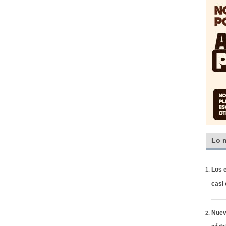
Lo 
Los e
casi
Nueva