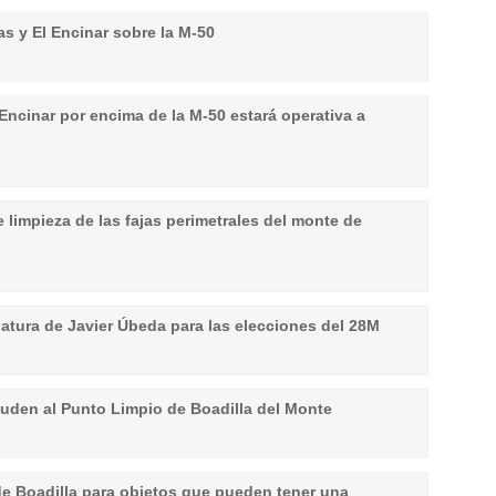
as y El Encinar sobre la M-50
 Encinar por encima de la M-50 estará operativa a
 limpieza de las fajas perimetrales del monte de
datura de Javier Úbeda para las elecciones del 28M
uden al Punto Limpio de Boadilla del Monte
e Boadilla para objetos que pueden tener una