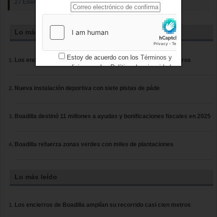
27 Enero 2023
Lo más leído
Estoy de acuerdo con los
Términos y
Los encierros de Boadilla amplían su recorrido casi cien metros
condiciones
y los
Política de privacidad
Nueva instalación deportiva con siete pistas de páde
Boadilla destinó 11 millones a ayudas y bonificaciones fiscales en 2025
Boadilla refuerza zonas verdes con miles de plantaciones
Lo más leído
Los encierros de Boadilla amplían su recorrido casi cien metros