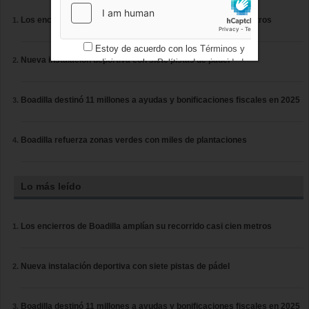
Los encierros de Boadilla amplían su recorrido casi cien metros
Estoy de acuerdo con los
Términos y
Nueva instalación deportiva con siete pistas de pádel
condiciones
y los
Política de privacidad
Boadilla destinó 11 millones a ayudas y bonificaciones fiscales en 2025
Boadilla refuerza zonas verdes con miles de plantaciones
Lo más leído
Los encierros de Boadilla amplían su recorrido casi cien metros
Nueva instalación deportiva con siete pistas de pádel
Boadilla destinó 11 millones a ayudas y bonificaciones fiscales en 2025