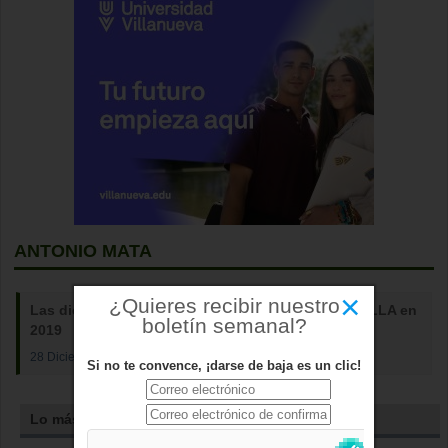
ANTONIO MATA
×
¿Quieres recibir nuestro
Las diez noticias más leídas de DIARIO DE BOADILLA en
boletín semanal?
2019
28 Diciembre 2019
Si no te convence, ¡darse de baja es un clic!
Lo más leído