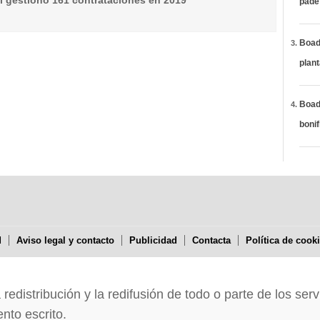
l gestionó 161 contrataciones en 2019
páde
Boadi
plan
Boadi
bonif
d
Aviso legal y contacto
Publicidad
Contacta
Política de cook
edistribución y la redifusión de todo o parte de los serv
nto escrito.