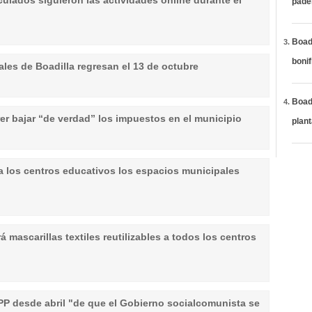
ulados siguieron las actividades online durante el
páde
Boadi
bonif
les de Boadilla regresan el 13 de octubre
Boadi
er bajar “de verdad” los impuestos en el municipio
plan
a los centros educativos los espacios municipales
á mascarillas textiles reutilizables a todos los centros
 PP desde abril "de que el Gobierno socialcomunista se