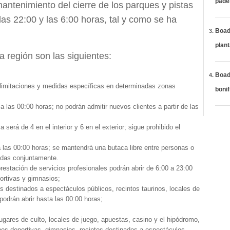
páde
antenimiento del cierre de los parques y pistas
las 22:00 y las 6:00 horas, tal y como se ha
Boadi
plan
a región son las siguientes:
Boadi
s limitaciones y medidas específicas en determinadas zonas
bonif
á a las 00:00 horas; no podrán admitir nuevos clientes a partir de las
rá de 4 en el interior y 6 en el exterior; sigue prohibido el
 a las 00:00 horas; se mantendrá una butaca libre entre personas o
adas conjuntamente.
restación de servicios profesionales podrán abrir de 6:00 a 23:00
portivas y gimnasios;
os destinados a espectáculos públicos, recintos taurinos, locales de
podrán abrir hasta las 00:00 horas;
 lugares de culto, locales de juego, apuestas, casino y el hipódromo,
ones deportivas, gimnasios, recintos destinados a espectáculos