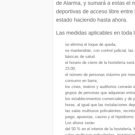
de Alarma, y sumará a estas el m
deportivas de acceso libre entre 
estado haciendo hasta ahora.
Las medidas aplicables en toda l
se elimina el toque de queda;
se mantendrán, con control judicial, la
básicas de salud.
el horario de cierre de la hostelería ser
23:00;
el número de personas máximo por mesa se
consumo en barra;
los cines, teatros y auditorios cerrarán
grupos de personas que adquieran entr
los establecimientos comerciales y de p
horas, al igual que las instalaciones de
las salas multiusos polivalentes, recint
juego, apuestas, casino y el hipódromo 
Los aforos serán:
del 50 % en el interior de la hostelería,
salas multiusos polivalentes, instalaci