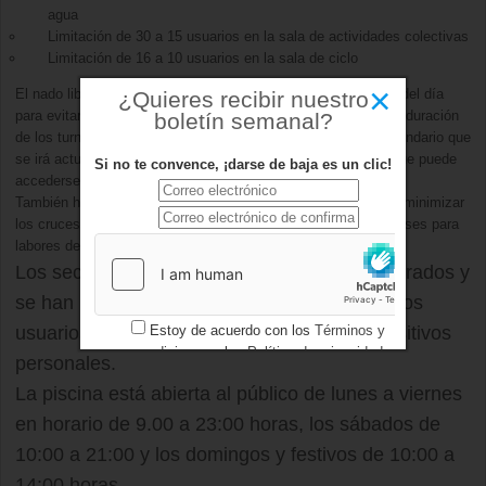
agua
Limitación de 30 a 15 usuarios en la sala de actividades colectivas
Limitación de 16 a 10 usuarios en la sala de ciclo
×
El nado libre no estará permitido en determinados momentos del día
¿Quieres recibir nuestro
para evitar su coincidencia con las actividades colectivas. La duración
boletín semanal?
de los turnos es de entre 40 y 50 minutos, conforme a un calendario que
se irá actualizando según la disponibilidad de espacios y al que puede
Si no te convence, ¡darse de baja es un clic!
accederse en este enlace
También han sido adaptados los horarios de ciclo y sala para minimizar
los cruces entre los usuarios, dejándose tiempo libre entre clases para
labores de desinfección de material, espacios y ventilación.
Los secadores de los vestuarios han sido retirados y
se han instalado nuevos enchufes para que los
Estoy de acuerdo con los
Términos y
usuarios puedan conectar sus propios dispositivos
condiciones
y los
Política de privacidad
personales.
La piscina está abierta al público de lunes a viernes
en horario de 9.00 a 23:00 horas, los sábados de
10:00 a 21:00 y los domingos y festivos de 10:00 a
14:00 horas.