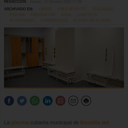
REDACCIÓN
- Jueves, 22 Octubre 2020 17:59
ARCHIVADO EN:
OBRAS
PRESUPUESTO
SEGURIDAD
PISCINA
PREVENCIÓN
AGUA
LUDOTECA
ACTIVIDADES
CORONAVIRUS
ESTADO DE ALARMA
La
piscina
cubierta municipal de
Boadilla del