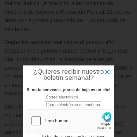
Policía Judicial, Protección a las Víctimas de
Violencia de Género y Mediación Policial. El cuerpo
tiene 107 agentes y una ratio de 1,78 por cada mil
habitantes.
Según los servicios realizados el pasado año,
destacan los siguientes datos: Tráfico y Seguridad
Vial: 8190 denuncias, la mayoría de ellas por
exceso de velocidad detectada con el radar (2905) y
×
¿Quieres recibir nuestro
por estacionamiento en zona azul (2491). Las calles
boletín semanal?
en las que más denuncias se producen son la
Si no te convence, ¡darse de baja es un clic!
avenida Infante D. Luis y avenida Siglo XXI.
Entre las campañas recomendadas por la DGT se
incluyen las de control de cinturón (348),
alcoholemia (268), distracciones al volante (353),
velocidad (383), control de camiones/furgonetas
Estoy de acuerdo con los
Términos y