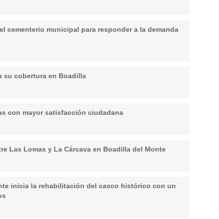
 el cementerio municipal para responder a la demanda
a su cobertura en Boadilla
eas con mayor satisfacción ciudadana
ntre Las Lomas y La Cárcava en Boadilla del Monte
e inicia la rehabilitación del casco histórico con un
os