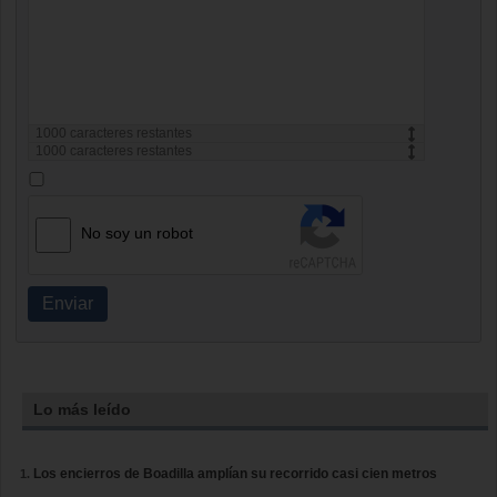
1000
caracteres restantes
1000
caracteres restantes
No soy un robot
Enviar
Lo más leído
Los encierros de Boadilla amplían su recorrido casi cien metros