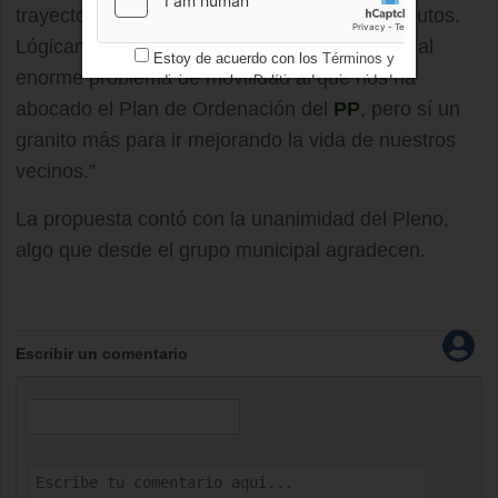
trayecto desde las Retamas dura sólo 24 minutos.
Lógicamente esto no es la solución definitiva al
Estoy de acuerdo con los
Términos y
enorme problema de movilidad al que nos ha
condiciones
y los
Política de privacidad
abocado el Plan de Ordenación del
PP
, pero sí un
granito más para ir mejorando la vida de nuestros
vecinos.”
La propuesta contó con la unanimidad del Pleno,
algo que desde el grupo municipal agradecen.
Escribir un comentario