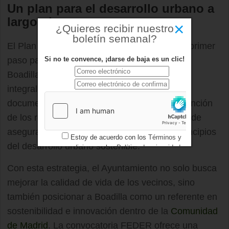
Un plan para el desarrollo urbano a
largo plazo
×
¿Quieres recibir nuestro
boletín semanal?
El Plan de Actuación Integrado constituye el primer
Si no te convence, ¡darse de baja es un clic!
paso para implementar la Agenda Urbana de
Boadilla, que busca un desarrollo sostenible,
integral e innovador en el municipio. Este
documento estratégico se irá ajustando en función
de los retos y necesidades futuras, con el fin de
asegurar la adaptación de la ciudad a los principios
Estoy de acuerdo con los
Términos y
del desarrollo urbano sostenible.
condiciones
y los
Política de privacidad
Con esta estrategia, el Ayuntamiento no solo busca
mejorar la calidad de vida de los vecinos, sino
también posicionar a Boadilla como un referente en
sostenibilidad e innovación dentro de la
Comunidad
de Madrid
. La convocatoria FEDER ofrece una