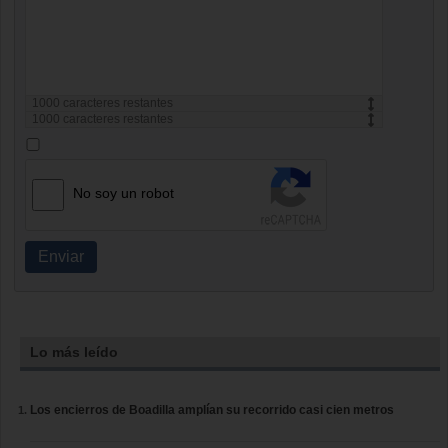
1000
caracteres restantes
1000
caracteres restantes
No soy un robot
Enviar
Lo más leído
Los encierros de Boadilla amplían su recorrido casi cien metros