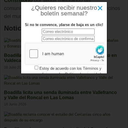
Consistorio
por seguir mejorando las
×
¿Quieres recibir nuestro
comunicaciones y la calidad de vida de los vecinos
boletín semanal?
del municipio.
Si no te convence, ¡darse de baja es un clic!
Noticias relacionadas
Boadilla concluye la renovación del saneamiento en
Valdecabañas y Bonanza
08 Julio 2026
Estoy de acuerdo con los
Términos y
condiciones
y los
Política de privacidad
Boadilla licita una senda iluminada entre Vallefranco
y Valle del Roncal en Las Lomas
18 Junio 2026