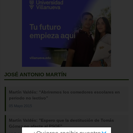
JOSÉ ANTONIO MARTÍN
Martín Valdés: “Abriremos los comedores escolares en
periodo no lectivo”
05 Mayo 2015
Martín Valdés: "Espero que la destitución de Tomás
Gómez no afecte al PSOE"