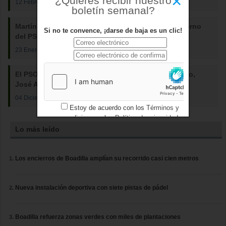
×
¿Quieres recibir nuestro
12 Febrero 2015
boletín semanal?
Martín Valdés suscribe el Decálogo de Buen Gobierno
Si no te convence, ¡darse de baja es un clic!
del PSOE en Boadilla
23 Enero 2015
El PSOE de Boadilla presenta a su nuevo candidato,
José Antonio Martín Valdés
04 Diciembre 2014
Estoy de acuerdo con los
Términos y
condiciones
y los
Política de privacidad
Lo más leído
Los encierros de Boadilla amplían su recorrido casi cien metros
Nueva instalación deportiva con siete pistas de pádel
Boadilla refuerza zonas verdes con miles de plantaciones