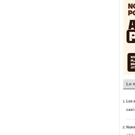
Lo 
Los e
casi
Nueva