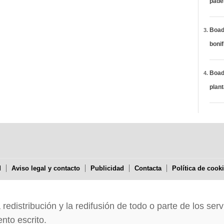
páde
Boadi
bonif
Boadi
plan
d
Aviso legal y contacto
Publicidad
Contacta
Política de cook
edistribución y la redifusión de todo o parte de los serv
nto escrito.