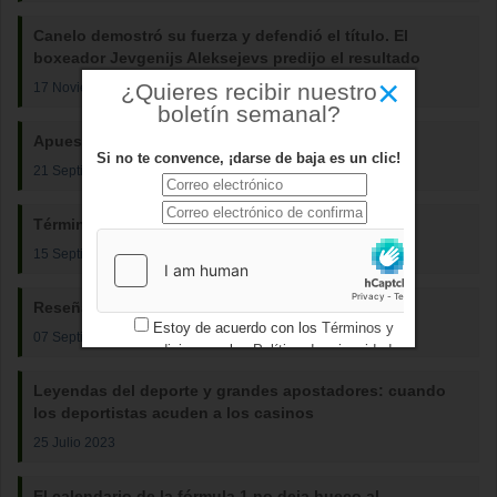
Canelo demostró su fuerza y ​​defendió el título. El
boxeador Jevgenijs Aleksejevs predijo el resultado
×
¿Quieres recibir nuestro
17 Noviembre 2023
boletín semanal?
Apuestas de fútbol virtuales legales 2023
Si no te convence, ¡darse de baja es un clic!
21 Septiembre 2023
Términos básicos del béisbol
15 Septiembre 2023
Reseña del mejor casino online de Perú
Estoy de acuerdo con los
Términos y
07 Septiembre 2023
condiciones
y los
Política de privacidad
Leyendas del deporte y grandes apostadores: cuando
los deportistas acuden a los casinos
25 Julio 2023
El calendario de la fórmula 1 no deja hueco al