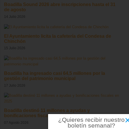
Boadilla Sound 2026 abre inscripciones hasta el 31
de agosto
14 Julio 2026
El Ayuntamiento licita la cafetería del Condesa de
Chinchón
15 Julio 2026
Boadilla ha ingresado casi 64,5 millones por la
gestión del patrimonio municipal
17 Julio 2026
Boadilla destinó 11 millones a ayudas y
bonificaciones fiscales en 2025
¿Quieres recibir nuestro
07 Agosto 2026
boletín semanal?