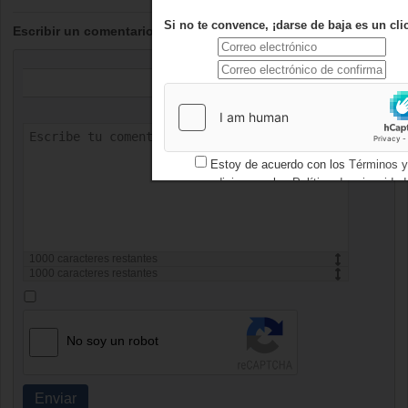
Si no te convence, ¡darse de baja es un clic
Escribir un comentario
Estoy de acuerdo con los
Términos y
condiciones
y los
Política de privacidad
1000
caracteres restantes
1000
caracteres restantes
No soy un robot
Enviar