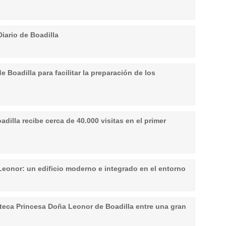
iario de Boadilla
e Boadilla para facilitar la preparación de los
dilla recibe cerca de 40.000 visitas en el primer
Leonor: un edificio moderno e integrado en el entorno
oteca Princesa Doña Leonor de Boadilla entre una gran