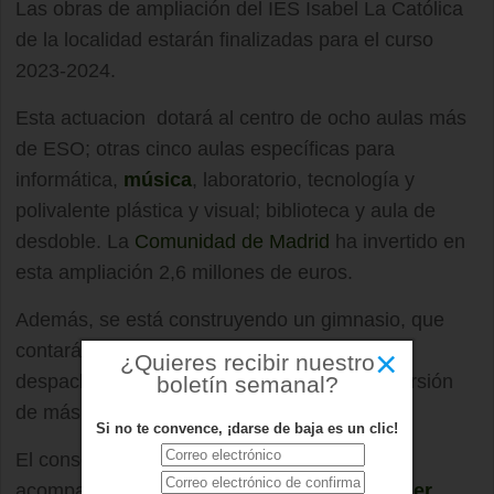
Las obras de ampliación del IES Isabel La Católica
de la localidad estarán finalizadas para el curso
2023-2024.
Esta actuacion dotará al centro de ocho aulas más
de ESO; otras cinco aulas específicas para
informática,
música
, laboratorio, tecnología y
polivalente plástica y visual; biblioteca y aula de
desdoble. La
Comunidad de Madrid
ha invertido en
esta ampliación 2,6 millones de euros.
Además, se está construyendo un gimnasio, que
contará con vestuarios para los alumnos y
×
¿Quieres recibir nuestro
despachos para los profesores, con una inversión
boletín semanal?
de más de un millón de euros.
Si no te convence, ¡darse de baja es un clic!
El consejero de Educación, Enrique Ossorio,
acompañado por el alcalde de
Boadilla
,
Javier