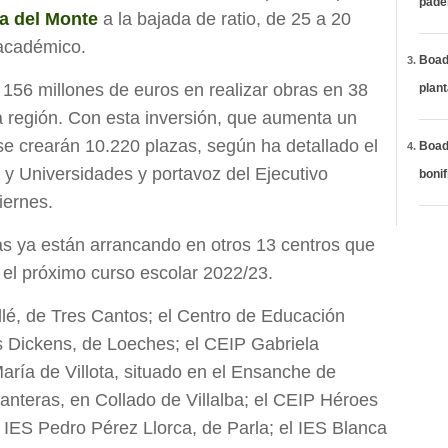
páde
la del Monte
a la bajada de ratio, de 25 a 20
 académico.
Boadi
156 millones de euros en realizar obras en 38
plan
a región. Con esta inversión, que aumenta un
se crearán 10.220 plazas, según ha detallado el
Boadi
 y Universidades y portavoz del Ejecutivo
bonif
iernes.
ras ya están arrancando en otros 13 centros que
 el próximo curso escolar 2022/23.
llé, de Tres Cantos; el Centro de Educación
es Dickens, de Loeches; el CEIP Gabriela
aría de Villota, situado en el Ensanche de
anteras, en Collado de Villalba; el CEIP Héroes
 IES Pedro Pérez Llorca, de Parla; el IES Blanca