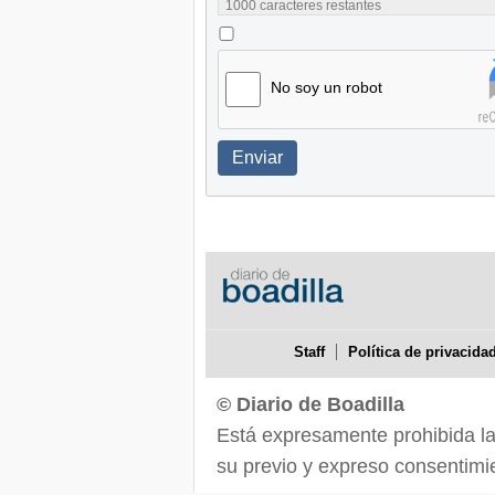
1000
caracteres restantes
No soy un robot
Enviar
Staff
Política de privacida
© Diario de Boadilla
Está expresamente prohibida la r
su previo y expreso consentimie