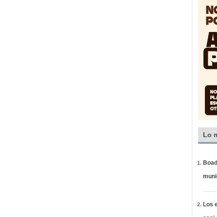
Lo 
Boadi
muni
Los e