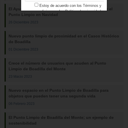
Estoy de acuerdo con los
Términos y
El Ayuntamiento de Boadilla del Monte insta a usar el
condiciones
y los
Política de privacidad
Punto Limpio en Navidad
26 Diciembre 2023
Nuevo punto limpio de proximidad en el Casco Histórico
de Boadilla
01 Diciembre 2023
Crece el número de usuarios que acuden al Punto
Limpio de Boadilla del Monte
23 Marzo 2023
Nuevo espacio en el Punto Limpio de Boadilla para
objetos que pueden tener una segunda vida
06 Febrero 2023
El Punto Limpio de Boadilla del Monte; un ejemplo de
sostenibilidad