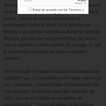
"En nuestro punto limpio, se reciclan conjuntamente
Estoy de acuerdo con los
Términos y
en el contenedor de metales. Esto es un problema
condiciones
y los
Política de privacidad
porque, -según se recoge en artículos de
investigación sobre el tema-, en el proceso de
llegada a las prensas hidráulicas donde se fusionan
distintos artículos de metal para formar los fardos
que se reenvían a otras plantas de reciclaje, el café
al comprimirse escapan los posos a presión",
explican.
Por eso desde el Partido Socialista de Boadilla han
explicado "que es importante poner cada cosa en su
sitio, y pedimos, que se estudie la implantación de
este proyecto de reciclaje para las cápsulas de
café y que se acompañe de campañas de
concienciación". "Podemos seguir el ejemplo de