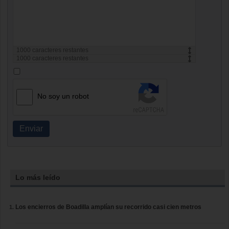
1000
caracteres restantes
1000
caracteres restantes
No soy un robot
Enviar
Lo más leído
Los encierros de Boadilla amplían su recorrido casi cien metros